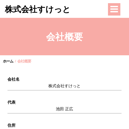
コ
株式会社すけっと
ン
テ
ン
ツ
会社概要
へ
ス
キ
ッ
ホーム
会社概要
プ
会社名
株式会社すけっと
代表
池田 正広
住所